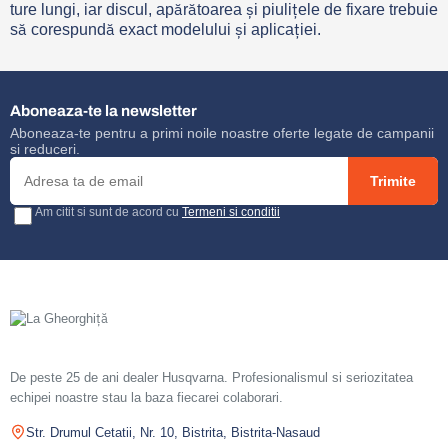
ture lungi, iar discul, apărătoarea și piulițele de fixare trebuie
să corespundă exact modelului și aplicației.
Aboneaza-te la newsletter
Aboneaza-te pentru a primi noile noastre oferte legate de campanii
si reduceri.
Trimite
Am citit si sunt de acord cu
Termeni si conditii
De peste 25 de ani dealer Husqvarna. Profesionalismul si seriozitatea
echipei noastre stau la baza fiecarei colaborari.
Str. Drumul Cetatii, Nr. 10, Bistrita, Bistrita-Nasaud