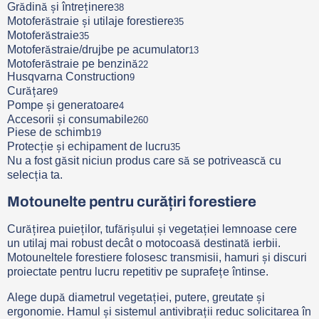
Grădină și întreținere
38
Motoferăstraie și utilaje forestiere
35
Motoferăstraie
35
Motoferăstraie/drujbe pe acumulator
13
Motoferăstraie pe benzină
22
Husqvarna Construction
9
Curățare
9
Pompe și generatoare
4
Accesorii și consumabile
260
Piese de schimb
19
Protecție și echipament de lucru
35
Nu a fost găsit niciun produs care să se potrivească cu
selecția ta.
Motounelte pentru curățiri forestiere
Curățirea puieților, tufărișului și vegetației lemnoase cere
un utilaj mai robust decât o motocoasă destinată ierbii.
Motouneltele forestiere folosesc transmisii, hamuri și discuri
proiectate pentru lucru repetitiv pe suprafețe întinse.
Alege după diametrul vegetației, putere, greutate și
ergonomie. Hamul și sistemul antivibrații reduc solicitarea în