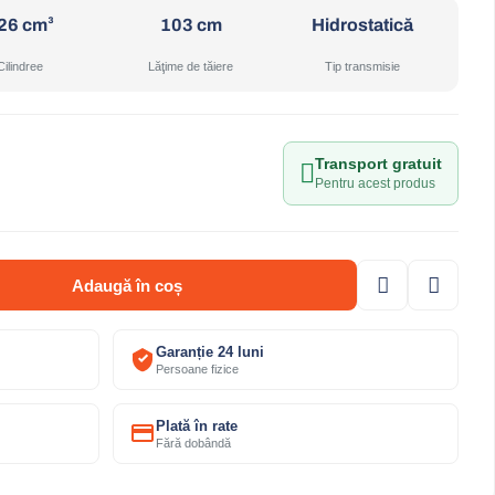
26 cm³
103 cm
Hidrostatică
Cilindree
Lăţime de tăiere
Tip transmisie
Transport gratuit
Pentru acest produs
Adaugă în coș
Garanție 24 luni
Persoane fizice
Plată în rate
Fără dobândă