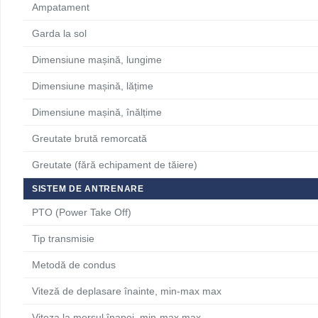
Ampatament
Garda la sol
Dimensiune mașină, lungime
Dimensiune mașină, lățime
Dimensiune mașină, înălțime
Greutate brută remorcată
Greutate (fără echipament de tăiere)
SISTEM DE ANTRENARE
PTO (Power Take Off)
Tip transmisie
Metodă de condus
Viteză de deplasare înainte, min-max max
Viteza la mersul înapoi, min-max max