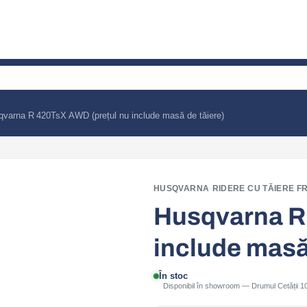
varna R 420TsX AWD (prețul nu include masă de tăiere)
HUSQVARNA
·
RIDERE CU TĂIERE F
Husqvarna R
include masă
În stoc
Disponibil în showroom — Drumul Cetății 10,