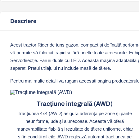
Descriere
Acest tractor Rider de tuns gazon, compact și de înaltă performan
vă permite să înlocuiți rapid și fără unelte toate accesoriile. 
Servodirecție. Faruri duble cu LED. Aceasta mașină adaptabilă poa
separat. Prețul utilajului nu include masă de tăiere.
Pentru mai multe detalii va rugam accesati pagina producatorul
Tracţiune integrală (AWD)
Tracțiunea 4x4 (AWD) asigură aderență pe zone și pante
neuniforme, ude și alunecoase. Aceasta vă oferă
manevrabilitate fiabilă și rezultate de tăiere uniforme, chiar
și în condiții dificile. AWD reglează automat tracțiunea pe