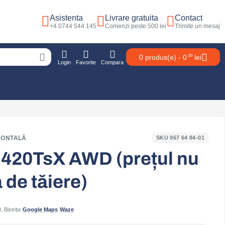
Asistenta
Livrare gratuita
Contact
+4 0744 544 145
Comenzi peste 500 lei
Trimite un mesaj
0 produs(e) -
0
lei
,00
Login
Favorite
Compara
RONTALĂ
SKU 967 64 84‑01
 420TsX AWD (prețul nu
 de tăiere)
 Bistrița
·
Google Maps
·
Waze