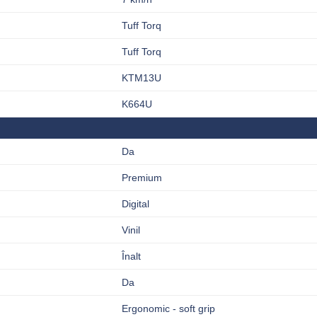
Tuff Torq
Tuff Torq
KTM13U
K664U
Da
Premium
Digital
Vinil
Înalt
Da
Ergonomic - soft grip