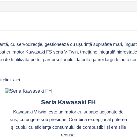
ță, cu servodirecție, gestionează cu ușurință suprafețe mari, înguste 
Echipat cu motor Kawasaki FS seria V-Twin, tracțiune integrală hidrost
te fi utilizată pe tot parcursul anului datorită gamei largi de accesori
ui
click aici
.
Seria Kawasaki FH
Kawasaki V-twin, este un motor cu supape acţionate de
sus, cu ungere sub presiune. Combină excepţional puterea
şi cuplul cu eficienţa consumului de combustibil şi emisiile
reduse.