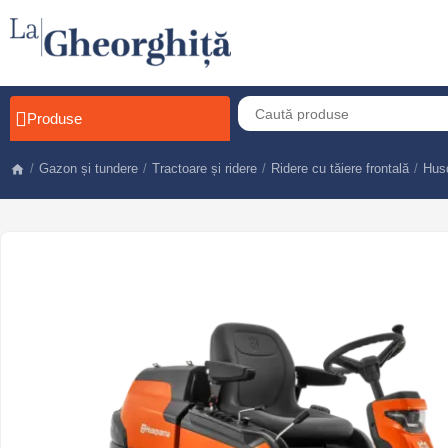
Produse
/
Gazon și tundere
/
Tractoare și ridere
/
Ridere cu tăiere frontală
/
Husq