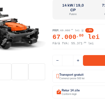
14 kW / 19,0
7
CP
Putere
PRP:
i
,00
-3%
69.000
lei
,00
67.000
lei
,90
Fără TVA:
55.371
lei
Transport gratuit
Comenzi peste 500 lei
Retur 14 zile
Conform legii