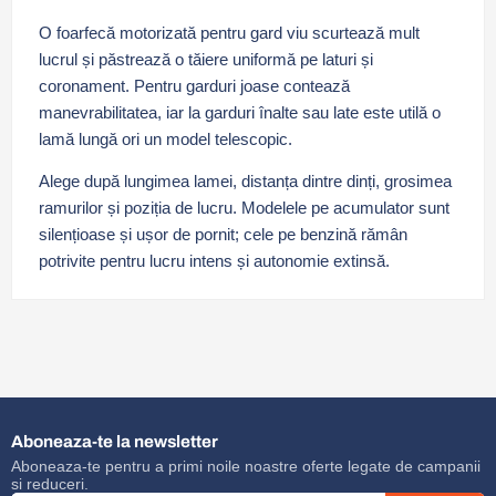
O foarfecă motorizată pentru gard viu scurtează mult
lucrul și păstrează o tăiere uniformă pe laturi și
coronament. Pentru garduri joase contează
manevrabilitatea, iar la garduri înalte sau late este utilă o
lamă lungă ori un model telescopic.
Alege după lungimea lamei, distanța dintre dinți, grosimea
ramurilor și poziția de lucru. Modelele pe acumulator sunt
silențioase și ușor de pornit; cele pe benzină rămân
potrivite pentru lucru intens și autonomie extinsă.
Aboneaza-te la newsletter
Aboneaza-te pentru a primi noile noastre oferte legate de campanii
si reduceri.