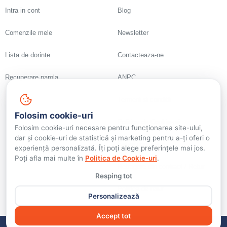
Intra in cont
Blog
Comenzile mele
Newsletter
Lista de dorinte
Contacteaza-ne
Recuperare parola
ANPC
Termeni si conditii
Folosim cookie-uri
Politica de Cookie-uri
Folosim cookie-uri necesare pentru funcționarea site-ului,
dar și cookie-uri de statistică și marketing pentru a-ți oferi o
Setari cookie-uri
experiență personalizată. Îți poți alege preferințele mai jos.
Poți afla mai multe în
Politica de Cookie-uri
.
Retragere din contract / Retur
Resping tot
Politica de retur
Personalizează
Accept tot