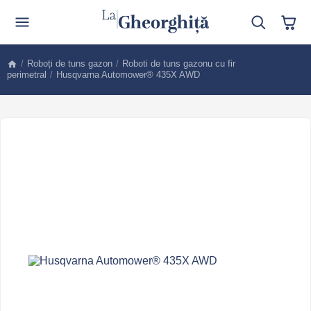
/
Roboți de tuns gazon
/
Roboti de tuns gazonu cu fir
perimetral
/
Husqvarna Automower® 435X AWD