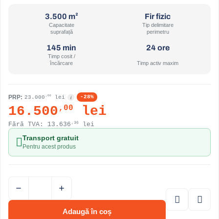
3.500 m²
Fir fizic
Capacitate
Tip delimitare
suprafață
perimetru
145 min
24 ore
Timp cosit /
încărcare
Timp activ maxim
PRP:
i
,00
-28%
23.000
lei
,00
16.500
lei
,36
Fără TVA:
13.636
lei
Transport gratuit
Pentru acest produs
Adaugă în coș