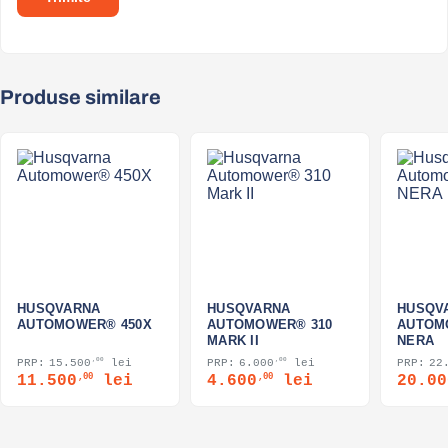
Produse similare
HUSQVARNA
HUSQVARNA
HUSQV
AUTOMOWER® 450X
AUTOMOWER® 310
AUTOM
MARK II
NERA
,00
,00
15.500
lei
6.000
lei
22
Prețul
,00
Prețul
Prețul
,00
Prețul
Prețu
11.500
lei
4.600
lei
20.00
inițial
curent
inițial
curent
iniți
a
este:
a
este:
a
fost:
11.500,00 lei.
fost:
4.600,00 lei.
fost: