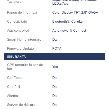
Tastatura
LED:s/App
Panou de informatii
Color Display TFT 2,8” QVGA
Conectivitate
Bluetooth®, Cellular
App controlled
Automower® Connect
Smart Home integrare
Da
Firmware Update
FOTA
SIGURANTA
GPS urmarire in caz de
Yes
furt
GeoFence
Da
Cod PIN
Da
Alarma
Da
Senzor de ridicare
Da