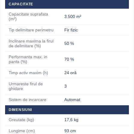
CAPACITATE
Capacitate suprafata
3.500 m²
(m²)
Tip delimitare perimetru
Fir fizic
Inclinare maxima la firul
50 %
de delimitare (%)
Performanta max. in
70 %
panta (%)
Timp activ maxim (h)
24 oră
Urmareste firul de
3
ghidare
Sistem de incarcare
Automat
DIMENSIUNI
Greutate (kg)
17,6 kg
Lungime (cm)
93 cm