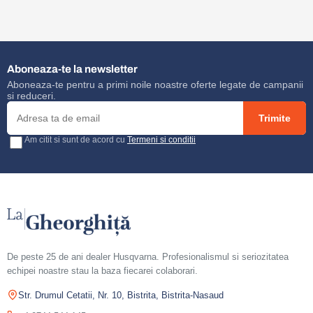
15.500,00 lei.
6.000,00 lei.
22.00
Aboneaza-te la newsletter
Aboneaza-te pentru a primi noile noastre oferte legate de campanii
si reduceri.
Trimite
Am citit si sunt de acord cu
Termeni si conditii
De peste 25 de ani dealer Husqvarna. Profesionalismul si seriozitatea
echipei noastre stau la baza fiecarei colaborari.
Str. Drumul Cetatii, Nr. 10, Bistrita, Bistrita-Nasaud