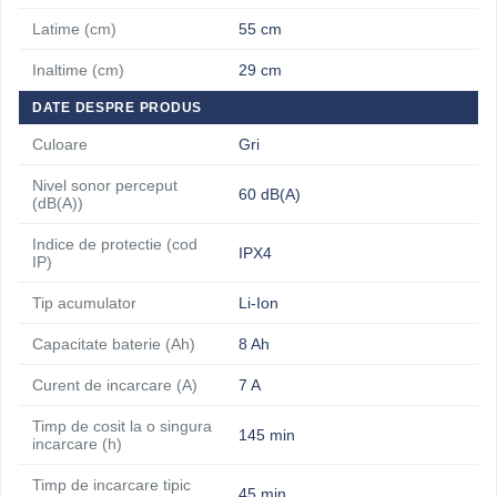
Latime (cm)
55 cm
Inaltime (cm)
29 cm
DATE DESPRE PRODUS
Culoare
Gri
Nivel sonor perceput
60 dB(A)
(dB(A))
Indice de protectie (cod
IPX4
IP)
Tip acumulator
Li-Ion
Capacitate baterie (Ah)
8 Ah
Curent de incarcare (A)
7 A
Timp de cosit la o singura
145 min
incarcare (h)
Timp de incarcare tipic
45 min