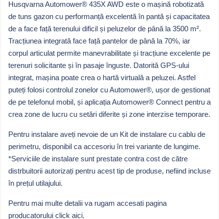
Husqvarna Automower® 435X AWD este o mașină robotizată
de tuns gazon cu performanță excelentă în pantă și capacitatea
de a face față terenului dificil și peluzelor de până la 3500 m².
Tracțiunea integrată face față pantelor de până la 70%, iar
corpul articulat permite manevrabilitate și tracțiune excelente pe
terenuri solicitante și în pasaje înguste. Datorită GPS-ului
integrat, mașina poate crea o hartă virtuală a peluzei. Astfel
puteți folosi controlul zonelor cu Automower®, ușor de gestionat
de pe telefonul mobil, și aplicația Automower® Connect pentru a
crea zone de lucru cu setări diferite și zone interzise temporare.
Pentru instalare aveți nevoie de un Kit de instalare cu cablu de
perimetru, disponibil ca accesoriu în trei variante de lungime.
*Serviciile de instalare sunt prestate contra cost de către
distrbuitorii autorizați pentru acest tip de produse, nefiind incluse
în prețul utilajului.
Pentru mai multe detalii va rugam accesati pagina
producatorului
click aici
.