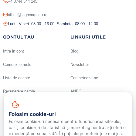
+4 0744 544 145
office@lagheorghita.ro
Luni - Vineri: 08:00 - 16:00, Sambata: 08:00 - 12:00
CONTUL TAU
LINKURI UTILE
Intra in cont
Blog
Comenzile mele
Newsletter
Lista de dorinte
Contacteaza-ne
Recuperare parola
ANPC
Termeni si conditii
Folosim cookie-uri
Politica de Cookie-uri
Folosim cookie-uri necesare pentru funcționarea site-ului,
dar și cookie-uri de statistică și marketing pentru a-ți oferi o
Setari cookie-uri
experiență personalizată. Îți poți alege preferințele mai jos.